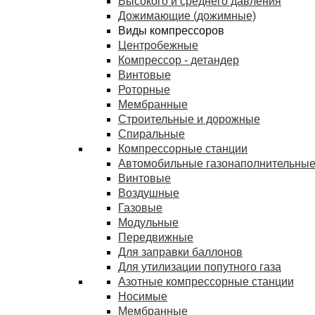
Высокого и среднего давления
Дожимающие (дожимные)
Виды компрессоров
Центробежные
Компрессор - детандер
Винтовые
Роторные
Мембранные
Строительные и дорожные
Спиральные
Компрессорные станции
Автомобильные газонаполнительные
Винтовые
Воздушные
Газовые
Модульные
Передвижные
Для заправки баллонов
Для утилизации попутного газа
Азотные компрессорные станции
Носимые
Мембранные