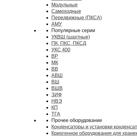
Модульные
Самоходные
Передвижные (ПКСА)
АМУ
Популярные серии
УКВШ (шахтные)
ПК, ПКС, ПКСД
УКС 400
ВР
МК
ВВ
АВШ
ВШ
ВШВ
ЗИФ
НВЭ
КП
ТГА
Прочее оборудование
Конденсаторы и установки конденса
Криогенное оборудования для хранен