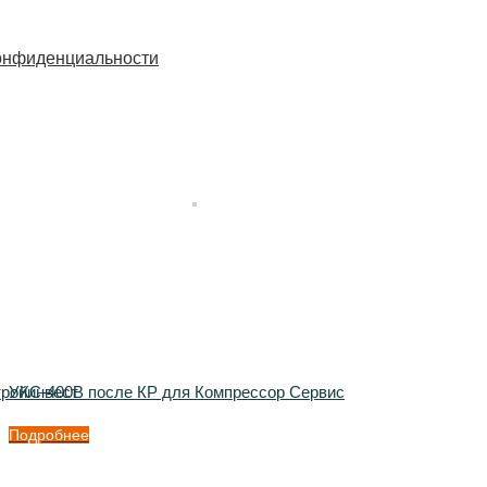
онфиденциальности
тройинвест
УКС-400В после КР для Компрессор Сервис
Подробнее