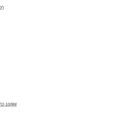
У)
ВП2-10/9М