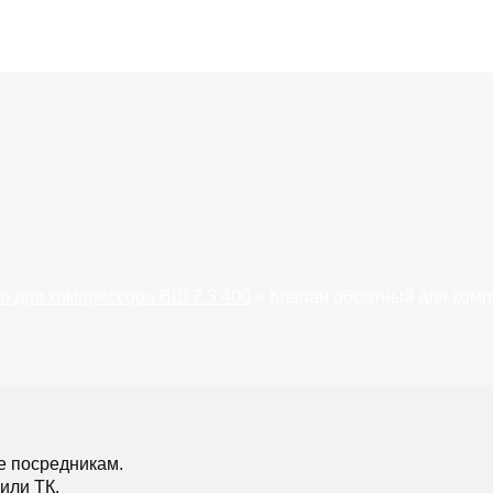
и для компрессора ВШ 2.3 400
»
Клапан обратный для комп
е посредникам.
или ТК.