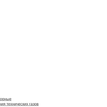
торные
ия технических газов