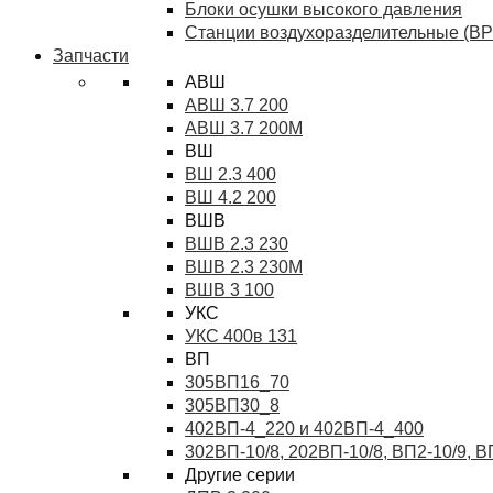
Блоки осушки высокого давления
Станции воздухоразделительные (ВР
Запчасти
АВШ
АВШ 3.7 200
АВШ 3.7 200М
ВШ
ВШ 2.3 400
ВШ 4.2 200
ВШВ
ВШВ 2.3 230
ВШВ 2.3 230М
ВШВ 3 100
УКС
УКС 400в 131
ВП
305ВП16_70
305ВП30_8
402ВП-4_220 и 402ВП-4_400
302ВП-10/8, 202ВП-10/8, ВП2-10/9, 
Другие серии