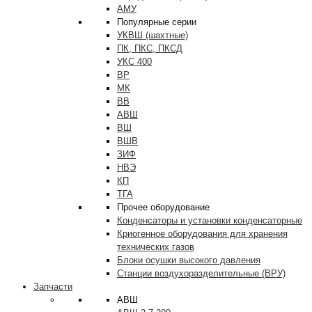
АМУ
Популярные серии
УКВШ (шахтные)
ПК, ПКС, ПКСД
УКС 400
ВР
МК
ВВ
АВШ
ВШ
ВШВ
ЗИФ
НВЭ
КП
ТГА
Прочее оборудование
Конденсаторы и установки конденсаторные
Криогенное оборудования для хранения
технических газов
Блоки осушки высокого давления
Станции воздухоразделительные (ВРУ)
Запчасти
АВШ