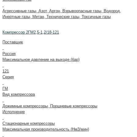
Агрессивные газы, Азот, Аргон, Взрывоопасные газы, Водород,
Инертные газы, Метан, Технические газы, Токсичные газы
Компрессор 2ГМ2,5-1,2/18-121
Поставщик
Россия
Максимальное давление на выходе (бар)
121
Серия
ГМ
Вид компрессора
Дожимные компрессоры, Поршневые компрессоры
Исполнение
Стационарные компрессоры
Максимальная производительность (Нм3/мин)