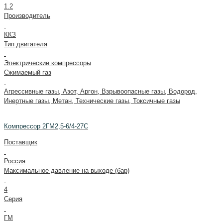
1.2
Производитель
ККЗ
Тип двигателя
Электрические компрессоры
Сжимаемый газ
Агрессивные газы, Азот, Аргон, Взрывоопасные газы, Водород,
Инертные газы, Метан, Технические газы, Токсичные газы
Компрессор 2ГМ2,5-6/4-27С
Поставщик
Россия
Максимальное давление на выходе (бар)
4
Серия
ГМ