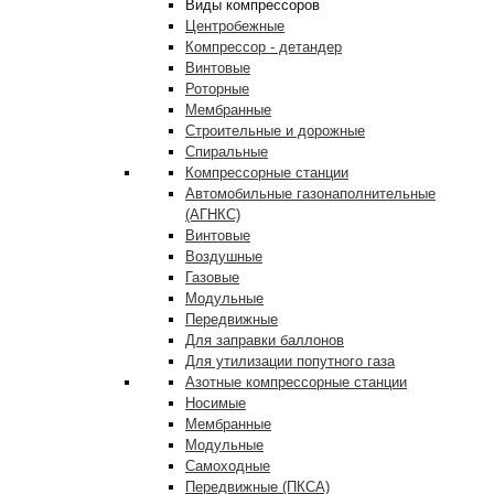
Виды компрессоров
Центробежные
Компрессор - детандер
Винтовые
Роторные
Мембранные
Строительные и дорожные
Спиральные
Компрессорные станции
Автомобильные газонаполнительные
(АГНКС)
Винтовые
Воздушные
Газовые
Модульные
Передвижные
Для заправки баллонов
Для утилизации попутного газа
Азотные компрессорные станции
Носимые
Мембранные
Модульные
Самоходные
Передвижные (ПКСА)